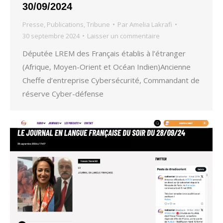
30/09/2024
Presse
,
Publications
,
Tribune
Par
Amelia Lakrafi
30 septembre 2024
Laisser un commentaire
Députée LREM des Français établis à l’étranger
(Afrique, Moyen-Orient et Océan Indien)Ancienne
Cheffe d’entreprise Cybersécurité, Commandant de
réserve Cyber-défense