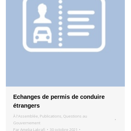
Echanges de permis de conduire
étrangers
À l'Assemblée
,
Publications
,
Questions au
Gouvernement
Par
Amelia Lakrafi
30 octobre 2021