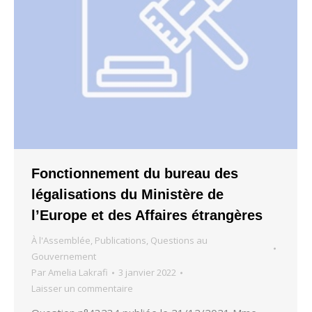
Fonctionnement du bureau des
légalisations du Ministère de
l’Europe et des Affaires étrangères
À l'Assemblée
,
Publications
,
Questions au
Gouvernement
Par
Amelia Lakrafi
3 janvier 2022
Laisser un commentaire