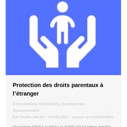
Protection des droits parentaux à
l’étranger
À l'Assemblée
,
Publications
,
Questions au
Gouvernement
Par
Amelia Lakrafi
9 août 2022
Laisser un commentaire
Question n°684 publiée le 9/08/2022 Mme Amélia