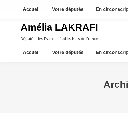
10ème circonscription - Moyen Orient, Afrique Centrale, Austral
Accueil
Votre députée
En circonscri
Amélia LAKRAFI
Députée des Français établis hors de France
Accueil
Votre députée
En circonscri
Archi