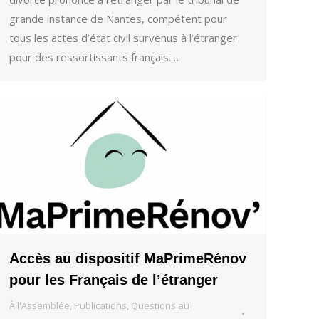
grande instance de Nantes, compétent pour
tous les actes d’état civil survenus à l’étranger
pour des ressortissants français.…
Accès au dispositif MaPrimeRénov
pour les Français de l’étranger
À l'Assemblée
,
Publications
,
Questions au