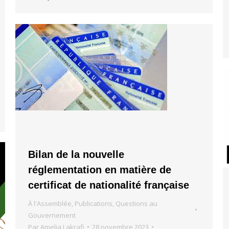
Bilan de la nouvelle
réglementation en matière de
certificat de nationalité française
À l'Assemblée
,
Publications
,
Questions au
Gouvernement
Par
Amelia Lakrafi
28 novembre 2023