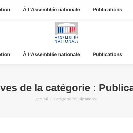
e et de l’Est
ption
À l’Assemblée nationale
Publications
ption
À l’Assemblée nationale
Publications
ves de la catégorie :
Public
Vous êtes ici :
Accueil
Catégorie "Publications"