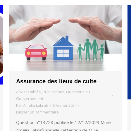
Assurance des lieux de culte
À l'Assemblée
,
Publications
,
Questions au
Gouvernement
Par
Amelia Lakrafi
6 février 2024
Laisser un commentaire
Question n°13728 publiée le 12/12/2023 Mme
Amélia Lakrafi appelle l’attention de M. le