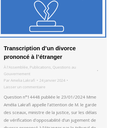
Transcription d’un divorce
prononcé à l’étranger
À l'Assemblée
,
Publications
,
Questions au
Gouvernement
Par
Amelia Lakrafi
24 janvier 2024
Laisser un commentaire
Question n°14448 publiée le 23/01/2024 Mme
Amélia Lakrafi appelle l’attention de M. le garde
des sceaux, ministre de la justice, sur les délais
de vérification d’opposabilité d’un jugement de
divorce prononcé à l’étranger par le tribunal de