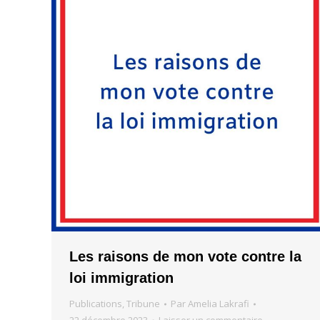
Les raisons de mon vote contre la
loi immigration
Publications
,
Tribune
Par
Amelia Lakrafi