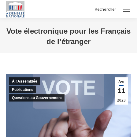
Rechercher
Search:
Vote électronique pour les Français
de l’étranger
Vous êtes ici :
À l'Assemblée
Avr
11
Publications
Questions au Gouvernement
2023