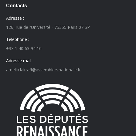
Contacts
Adresse :
126, rue de l’Université - 75355 Paris 07 SP
Téléphone :
+33 1 40 63 94 10
Adresse mail :
amelia.lakrafi@assemblee-nationale.fr