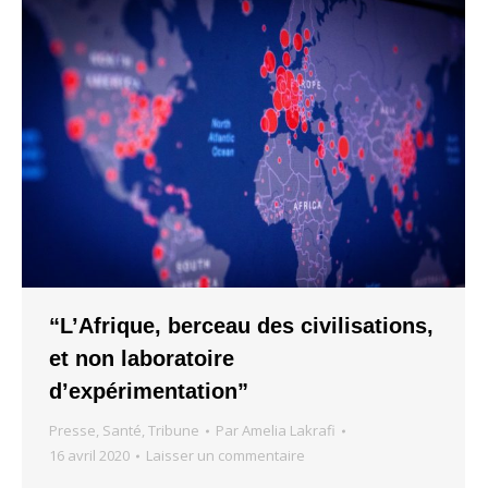
“L’Afrique, berceau des civilisations,
et non laboratoire
d’expérimentation”
Presse
,
Santé
,
Tribune
Par
Amelia Lakrafi
16 avril 2020
Laisser un commentaire