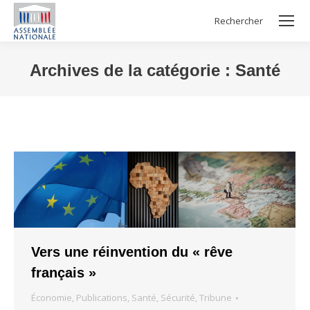
Rechercher
Search:
Archives de la catégorie :
Santé
Vous êtes ici :
Vers une réinvention du « rêve
français »
Économie
,
Publications
,
Santé
,
Sécurité
,
Tribune