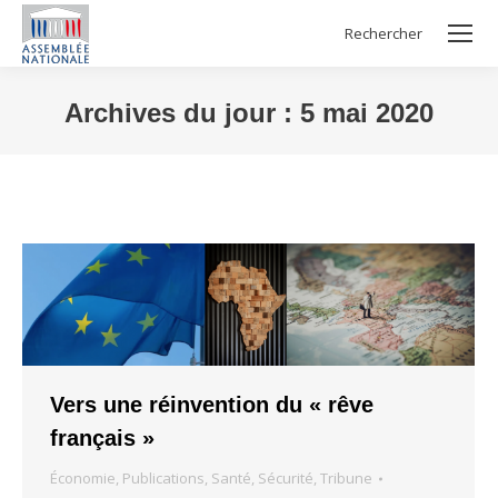
Rechercher
Search:
Archives du jour :
5 mai 2020
Vous êtes ici :
Vers une réinvention du « rêve
français »
Économie
,
Publications
,
Santé
,
Sécurité
,
Tribune