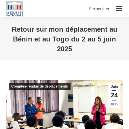
Rechercher
Search:
Retour sur mon déplacement au
Bénin et au Togo du 2 au 5 juin
2025
Vous êtes ici :
Comptes-rendus de déplacements
Juin
24
2025