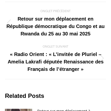
Navigation
ONGLET PRÉCÉDENT
de
Retour sur mon déplacement en
Onglet
République démocratique du Congo et au
commentaire
précédent
Rwanda du 25 au 30 mai 2025
ONGLET SUIVANT
« Radio Orient : « L’invitée de Pluriel –
Onglet
Amelia Lakrafi députée Renaissance des
suivant
Français de l’étranger »
Related Posts
Retour sur mon déplacement à