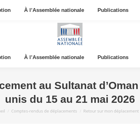
e et de l’Est
ption
À l’Assemblée nationale
Publications
ption
À l’Assemblée nationale
Publications
cement au Sultanat d’Oman 
unis du 15 au 21 mai 2026
 êtes ici :
eil
Comptes-rendus de déplacements
Retour sur mon déplacement