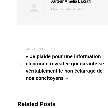
Auteur
Amelia Lakrafi
https://amelialakrafi.fr
Navigation
ONGLET PRÉCÉDENT
de
« Je plaide pour une information
électorale revisitée qui garantisse
commentaire
Onglet
véritablement le bon éclairage de
précédent
nos concitoyens »
Related Posts