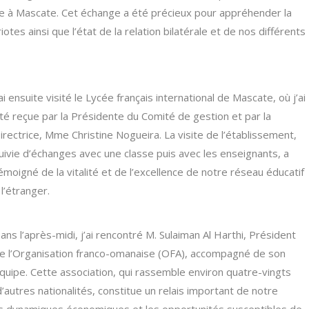
ste à Mascate. Cet échange a été précieux pour appréhender la
otes ainsi que l’état de la relation bilatérale et de nos différents
’ai ensuite visité le Lycée français international de Mascate, où j’ai
té reçue par la Présidente du Comité de gestion et par la
irectrice, Mme Christine Nogueira. La visite de l’établissement,
uivie d’échanges avec une classe puis avec les enseignants, a
émoigné de la vitalité et de l’excellence de notre réseau éducatif
 l’étranger.
ans l’après-midi, j’ai rencontré M. Sulaiman Al Harthi, Président
e l’Organisation franco-omanaise (OFA), accompagné de son
quipe. Cette association, qui rassemble environ quatre-vingts
utres nationalités, constitue un relais important de notre
es dynamiques économiques et les opportunités susceptibles de