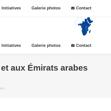
Search:
Rechercher
Facebook
X
Initiatives
Galerie photos
Contact
page
page
opens
opens
in
in
new
new
window
window
Initiatives
Galerie photos
Contact
et aux Émirats arabes
 au…