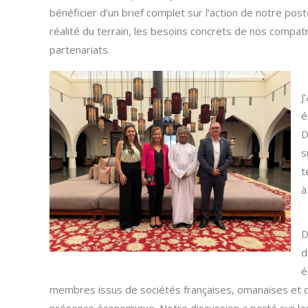
bénéficier d’un brief complet sur l’action de notre po
réalité du terrain, les besoins concrets de nos compatri
partenariats.
J
é
D
s
t
à
D
d
é
membres issus de sociétés françaises, omanaises et d’a
présence économique. Notre discussion a porté sur l