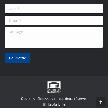
in
in
in
in
in
Nom *
new
new
new
new
new
window
window
window
window
window
E-mail *
Message
Soumettre
©2018 - Amélia LAKRAFI - Tous droits réservés
Useful Links
Go