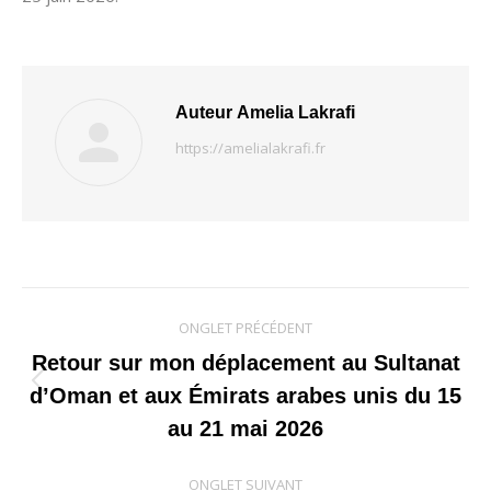
Auteur
Amelia Lakrafi
https://amelialakrafi.fr
Navigation
ONGLET PRÉCÉDENT
de
Retour sur mon déplacement au Sultanat
Onglet
d’Oman et aux Émirats arabes unis du 15
commentaire
précédent
au 21 mai 2026
ONGLET SUIVANT