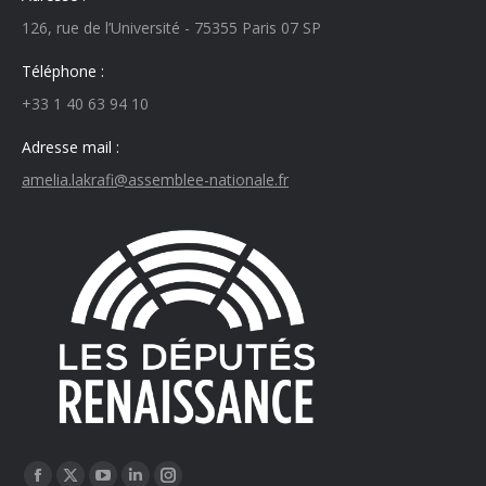
126, rue de l’Université - 75355 Paris 07 SP
Téléphone :
+33 1 40 63 94 10
Adresse mail :
amelia.lakrafi@assemblee-nationale.fr
Trouvez nous sur :