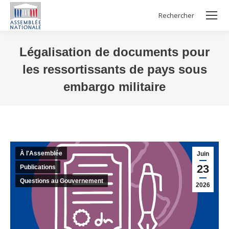
Rechercher
Search:
Légalisation de documents pour
les ressortissants de pays sous
embargo militaire
Vous êtes ici :
À l'Assemblée
Juin
23
Publications
Questions au Gouvernement
2026