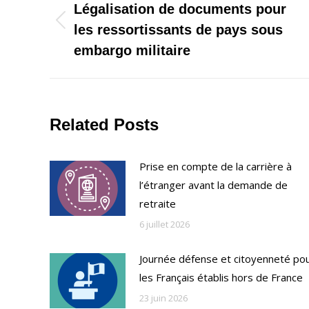
de
Légalisation de documents pour
Onglet
les ressortissants de pays sous
commentaire
précédent
embargo militaire
Related Posts
Prise en compte de la carrière à
l’étranger avant la demande de
retraite
6 juillet 2026
Journée défense et citoyenneté po
les Français établis hors de France
23 juin 2026