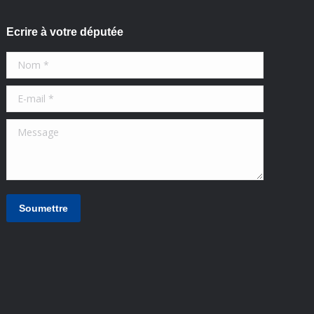
Ecrire à votre députée
Nom *
E-mail *
Message
Soumettre