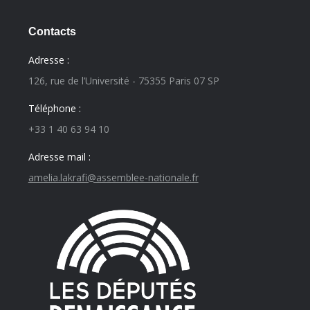
Contacts
Adresse :
126, rue de l’Université - 75355 Paris 07 SP
Téléphone :
+33 1 40 63 94 10
Adresse mail :
amelia.lakrafi@assemblee-nationale.fr