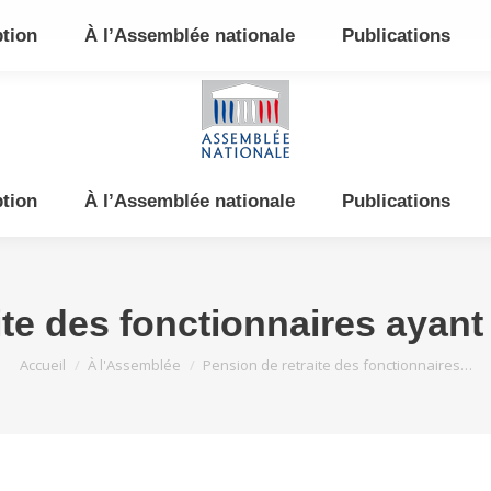
e et de l’Est
ption
À l’Assemblée nationale
Publications
ption
À l’Assemblée nationale
Publications
ite des fonctionnaires ayan
Vous êtes ici :
Accueil
À l'Assemblée
Pension de retraite des fonctionnaires…