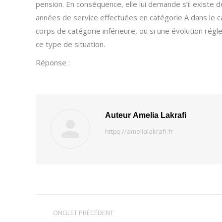
pension. En conséquence, elle lui demande s’il existe
années de service effectuées en catégorie A dans le c
corps de catégorie inférieure, ou si une évolution rég
ce type de situation.
Réponse :
Auteur
Amelia Lakrafi
https://amelialakrafi.fr
Navigation
ONGLET PRÉCÉDENT