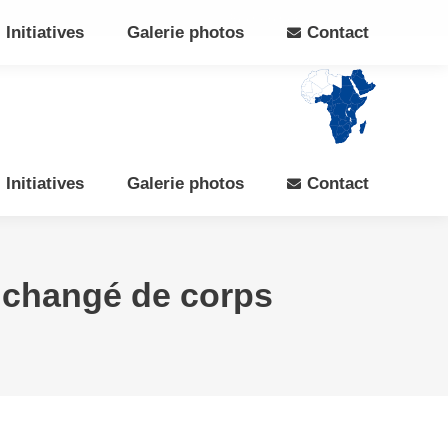
Search:
Rechercher
Facebook
X
Initiatives
Galerie photos
Contact
page
page
opens
opens
in
in
new
new
window
window
Initiatives
Galerie photos
Contact
t changé de corps