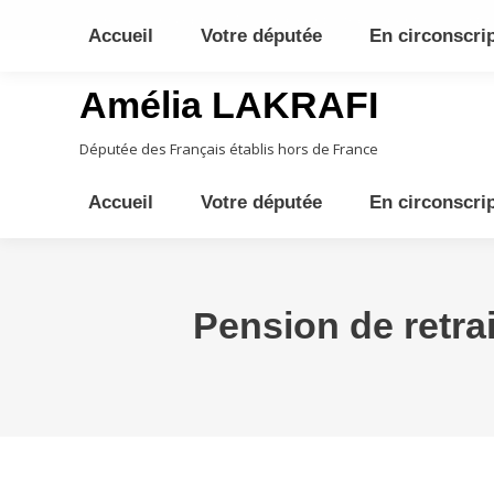
10ème circonscription - Moyen Orient, Afrique Centrale, Austral
Accueil
Votre députée
En circonscri
Amélia LAKRAFI
Députée des Français établis hors de France
Accueil
Votre députée
En circonscri
Pension de retra