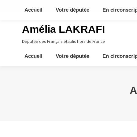
10ème circonscription - Moyen Orient, Afrique Centrale, Austral
Accueil
Votre députée
En circonscri
Amélia LAKRAFI
Députée des Français établis hors de France
Accueil
Votre députée
En circonscri
A