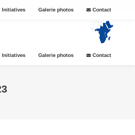
Search:
Rechercher
Facebook
X
Initiatives
Galerie photos
Contact
page
page
opens
opens
in
in
new
new
window
window
Initiatives
Galerie photos
Contact
23