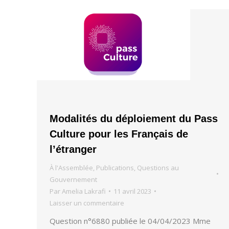
Modalités du déploiement du Pass
Culture pour les Français de
l’étranger
À l'Assemblée
,
Publications
,
Questions au
Gouvernement
Par
Amelia Lakrafi
11 avril 2023
Laisser un commentaire
Question n°6880 publiée le 04/04/2023 Mme