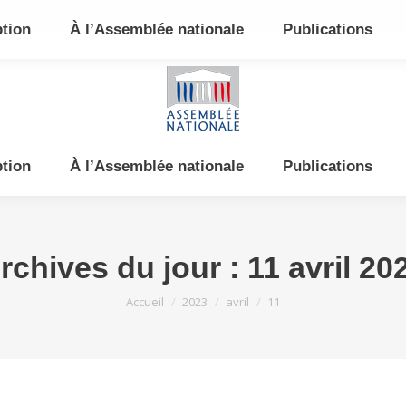
e et de l’Est
ption
À l’Assemblée nationale
Publications
ption
À l’Assemblée nationale
Publications
rchives du jour :
11 avril 20
Vous êtes ici :
Accueil
2023
avril
11