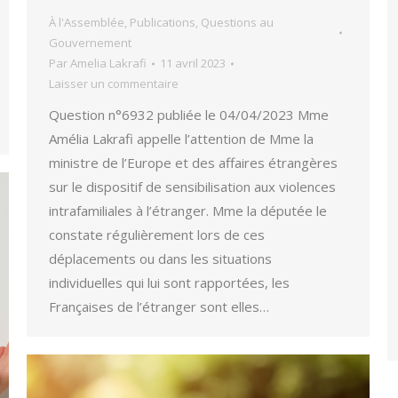
À l'Assemblée
,
Publications
,
Questions au
Gouvernement
Par
Amelia Lakrafi
11 avril 2023
Laisser un commentaire
Question n°6932 publiée le 04/04/2023 Mme
Amélia Lakrafi appelle l’attention de Mme la
ministre de l’Europe et des affaires étrangères
sur le dispositif de sensibilisation aux violences
intrafamiliales à l’étranger. Mme la députée le
constate régulièrement lors de ces
déplacements ou dans les situations
individuelles qui lui sont rapportées, les
Françaises de l’étranger sont elles…