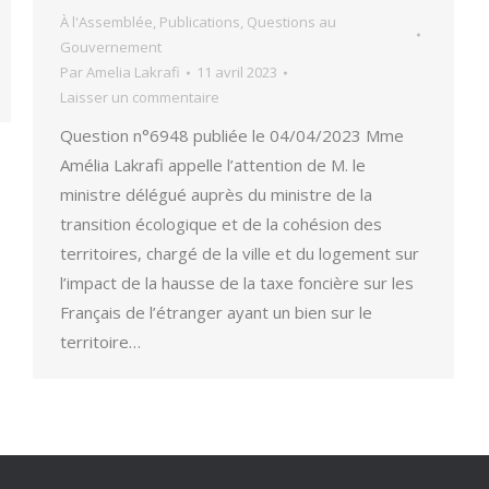
À l'Assemblée
,
Publications
,
Questions au
Gouvernement
Par
Amelia Lakrafi
11 avril 2023
Laisser un commentaire
Question n°6948 publiée le 04/04/2023 Mme
Amélia Lakrafi appelle l’attention de M. le
ministre délégué auprès du ministre de la
transition écologique et de la cohésion des
territoires, chargé de la ville et du logement sur
l’impact de la hausse de la taxe foncière sur les
Français de l’étranger ayant un bien sur le
territoire…