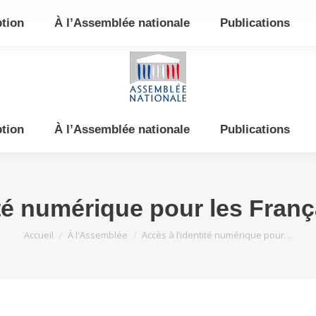
e et de l’Est
ption
À l’Assemblée nationale
Publications
ption
À l’Assemblée nationale
Publications
té numérique pour les Franç
Vous êtes ici :
Accueil
À l'Assemblée
Accès à l’identité numérique pour…