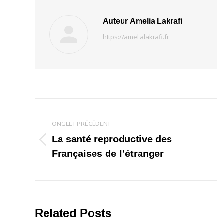
Auteur
Amelia Lakrafi
https://amelialakrafi.fr
Navigation
ONGLET PRÉCÉDENT
de
La santé reproductive des
Onglet
commentaire
Françaises de l’étranger
précédent
Related Posts