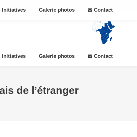
Search:
Rechercher
Facebook
X
Initiatives
Galerie photos
Contact
page
page
opens
opens
in
in
new
new
window
window
Initiatives
Galerie photos
Contact
ais de l’étranger