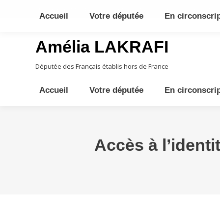
10ème circonscription - Moyen Orient, Afrique Centrale, Austral
Accueil
Votre députée
En circonscri
Amélia LAKRAFI
Députée des Français établis hors de France
Accueil
Votre députée
En circonscri
Accès à l’identi