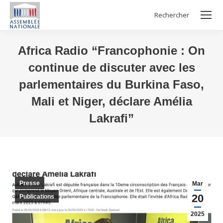
Rechercher
Search:
Africa Radio “Francophonie : On
continue de discuter avec les
parlementaires du Burkina Faso,
Mali et Niger, déclare Amélia
Lakrafi”
Vous êtes ici :
Presse
Mar
20
Publications
2025