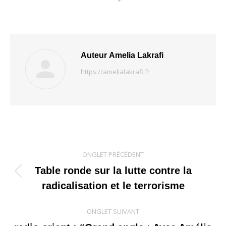
Auteur
Amelia Lakrafi
https://amelialakrafi.fr
Navigation
ONGLET PRÉCÉDENT
de
Table ronde sur la lutte contre la
Onglet
radicalisation et le terrorisme
commentaire
précédent
ONGLET SUIVANT