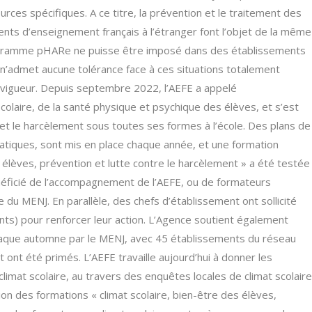
rces spécifiques. A ce titre, la prévention et le traitement des
ents d’enseignement français à l’étranger font l’objet de la même
programme pHARe ne puisse être imposé dans des établissements
E n’admet aucune tolérance face à ces situations totalement
en vigueur. Depuis septembre 2022, l’AEFE a appelé
scolaire, de la santé physique et psychique des élèves, et s’est
 et le harcèlement sous toutes ses formes à l’école. Des plans de
atiques, sont mis en place chaque année, et une formation
s élèves, prévention et lutte contre le harcèlement » a été testée
néficié de l’accompagnement de l’AEFE, ou de formateurs
u MENJ. En parallèle, des chefs d’établissement ont sollicité
nts) pour renforcer leur action. L’Agence soutient également
haque automne par le MENJ, avec 45 établissements du réseau
 ont été primés. L’AEFE travaille aujourd’hui à donner les
limat scolaire, au travers des enquêtes locales de climat scolaire
ation des formations « climat scolaire, bien-être des élèves,