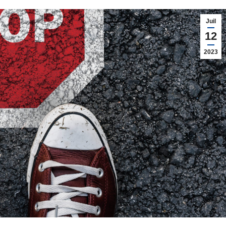
Juil
12
2023