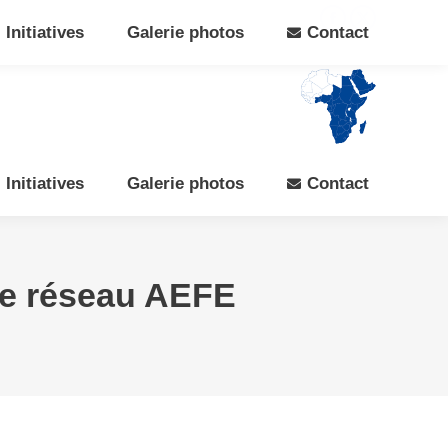
Search:
Rechercher
Facebook
X
Initiatives
Galerie photos
Contact
page
page
opens
opens
in
in
new
new
window
window
Initiatives
Galerie photos
Contact
e réseau AEFE