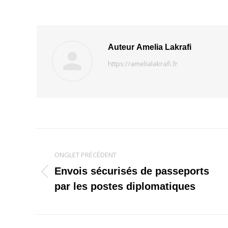
Auteur
Amelia Lakrafi
https://amelialakrafi.fr
Navigation
ONGLET PRÉCÉDENT
de
Envois sécurisés de passeports
Onglet
commentaire
par les postes diplomatiques
précédent