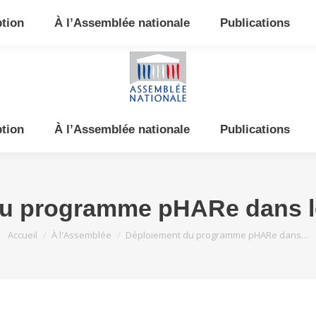
e et de l’Est
ption
À l’Assemblée nationale
Publications
ption
À l’Assemblée nationale
Publications
du programme pHARe dans l
Vous êtes ici :
Accueil
À l'Assemblée
Déploiement du programme pHARe dans…