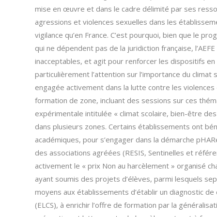
mise en œuvre et dans le cadre délimité par ses ressou
agressions et violences sexuelles dans les établissem
vigilance qu’en France. C’est pourquoi, bien que le 
qui ne dépendent pas de la juridiction française, l’AEF
inacceptables, et agit pour renforcer les dispositifs 
particulièrement l’attention sur l’importance du climat 
engagée activement dans la lutte contre les violences
formation de zone, incluant des sessions sur ces thém
expérimentale intitulée « climat scolaire, bien-être de
dans plusieurs zones. Certains établissements ont bé
académiques, pour s’engager dans la démarche pHARe d
des associations agréées (RESIS, Sentinelles et référe
activement le « prix Non au harcèlement » organisé c
ayant soumis des projets d’élèves, parmi lesquels sept
moyens aux établissements d’établir un diagnostic de c
(ELCS), à enrichir l’offre de formation par la généralis