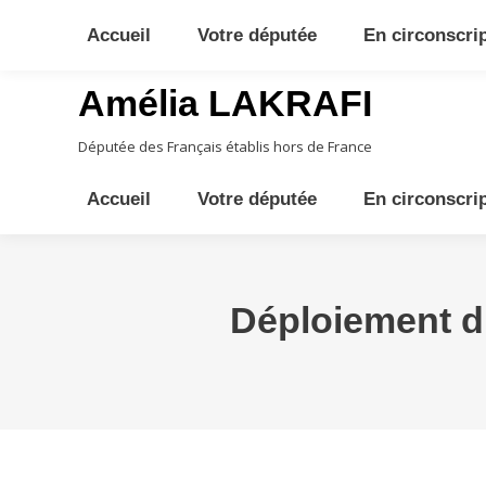
10ème circonscription - Moyen Orient, Afrique Centrale, Austral
Accueil
Votre députée
En circonscri
Amélia LAKRAFI
Députée des Français établis hors de France
Accueil
Votre députée
En circonscri
Déploiement 