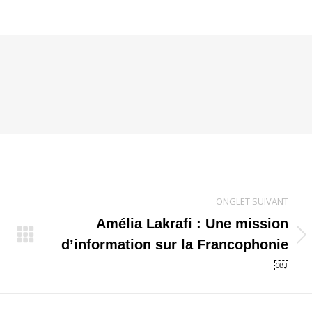
ONGLET SUIVANT
Amélia Lakrafi : Une mission
Onglet
d’information sur la Francophonie
suivant
￼