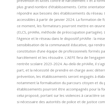
prévention et luttes contre le harcèlement » et à for
plus grand nombre d’établissements. Cette orientation
répondre aux besoins des établissements du réseau. L
accessibles à partir de janvier 2024. La formation de 
ce moment, les formateurs pourront mettre en œuvre
(ELCS, pHARe, méthode de préoccupation partagée). La
l’Agence et le réseau dans le dispositif pHARe : la mise 
sensibilisation de la communauté éducative, qui rendron
constitution d’une équipe de professionnels formés pa
harcèlement et les résoudre. L’AEFE fera de l’engagem
rentrée scolaire 2023-2024. Au-delà de pHARe, il s’agi
part, et la nécessité de prendre en charge avec détermi
prévention, les établissements seront engagés à éla
notamment la formalisation du parcours citoyen et du p
établissements pourront être accompagnés pour la form
celui proposé, portant sur les violences à caractère sex
si nécessaire des autorités de police et de justice co