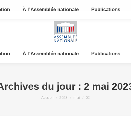
e et de l’Est
ption
À l’Assemblée nationale
Publications
ption
À l’Assemblée nationale
Publications
Archives du jour :
2 mai 202
Vous êtes ici :
Accueil
2023
mai
02