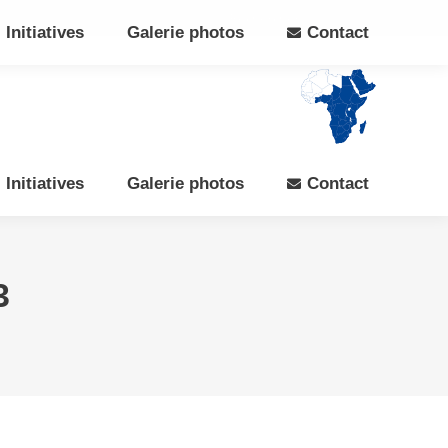
Search:
Rechercher
Facebook
X
Initiatives
Galerie photos
Contact
page
page
opens
opens
in
in
new
new
window
window
Initiatives
Galerie photos
Contact
3