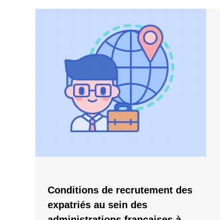
Conditions de recrutement des
expatriés au sein des
administrations françaises à