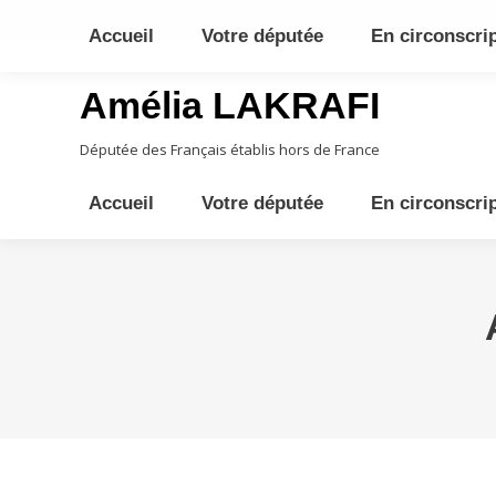
10ème circonscription - Moyen Orient, Afrique Centrale, Austral
Accueil
Votre députée
En circonscri
Amélia LAKRAFI
Députée des Français établis hors de France
Accueil
Votre députée
En circonscri