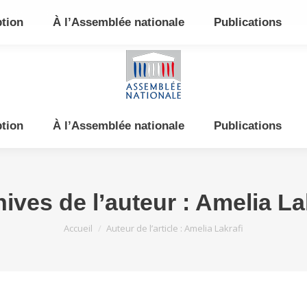
e et de l’Est
ption
À l’Assemblée nationale
Publications
ption
À l’Assemblée nationale
Publications
ives de l’auteur :
Amelia La
Vous êtes ici :
Accueil
Auteur de l’article : Amelia Lakrafi