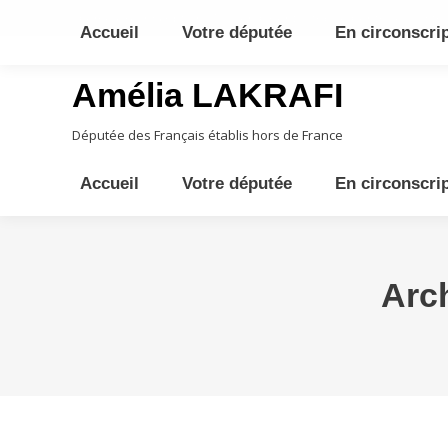
10ème circonscription - Moyen Orient, Afrique Centrale, Austral
Accueil
Votre députée
En circonscri
Amélia LAKRAFI
Députée des Français établis hors de France
Accueil
Votre députée
En circonscri
Arch