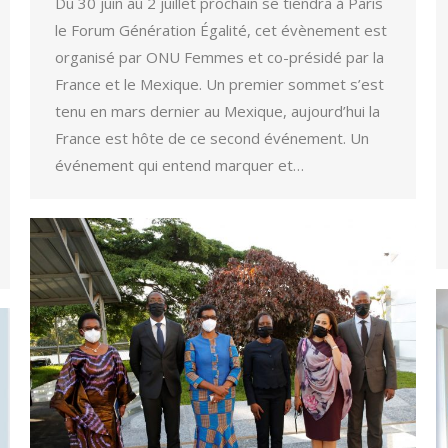
Du 30 juin au 2 juillet prochain se tiendra à Paris
le Forum Génération Égalité, cet évènement est
organisé par ONU Femmes et co-présidé par la
France et le Mexique. Un premier sommet s’est
tenu en mars dernier au Mexique, aujourd’hui la
France est hôte de ce second événement. Un
événement qui entend marquer et…