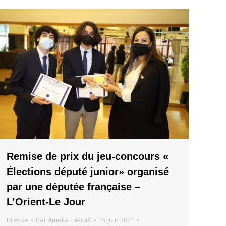
Remise de prix du jeu-concours «
Élections député junior» organisé
par une députée française –
L’Orient-Le Jour
Presse
Par
Amelia Lakrafi
15 juin 2021