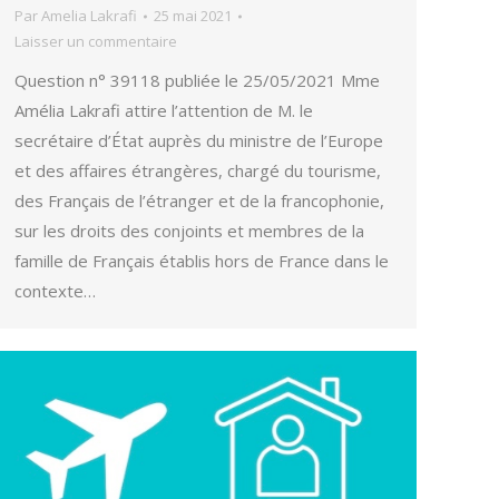
Par
Amelia Lakrafi
25 mai 2021
Laisser un commentaire
Question n° 39118 publiée le 25/05/2021 Mme
Amélia Lakrafi attire l’attention de M. le
secrétaire d’État auprès du ministre de l’Europe
et des affaires étrangères, chargé du tourisme,
des Français de l’étranger et de la francophonie,
sur les droits des conjoints et membres de la
famille de Français établis hors de France dans le
contexte…