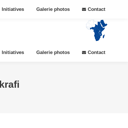
Search:
Rechercher
Facebook
X
Initiatives
Galerie photos
Contact
page
page
opens
opens
in
in
new
new
window
window
Initiatives
Galerie photos
Contact
krafi