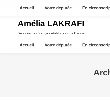
10ème circonscription - Moyen Orient, Afrique Centrale, Austral
Accueil
Votre députée
En circonscri
Amélia LAKRAFI
Députée des Français établis hors de France
Accueil
Votre députée
En circonscri
Arch