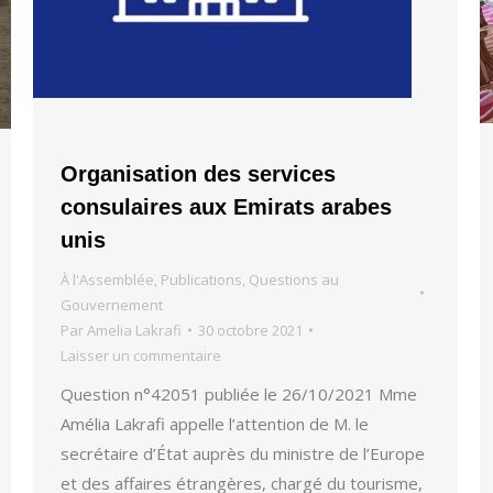
Organisation des services
consulaires aux Emirats arabes
unis
À l'Assemblée
,
Publications
,
Questions au
Gouvernement
Par
Amelia Lakrafi
30 octobre 2021
Laisser un commentaire
Question n°42051 publiée le 26/10/2021 Mme
Amélia Lakrafi appelle l’attention de M. le
secrétaire d’État auprès du ministre de l’Europe
et des affaires étrangères, chargé du tourisme,