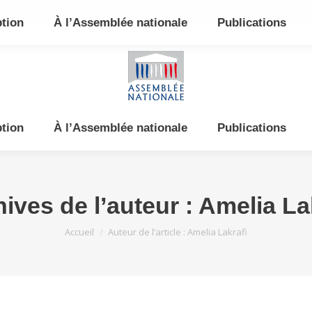
e et de l’Est
ption
À l’Assemblée nationale
Publications
ption
À l’Assemblée nationale
Publications
ives de l’auteur :
Amelia La
Vous êtes ici :
Accueil
Auteur de l’article : Amelia Lakrafi