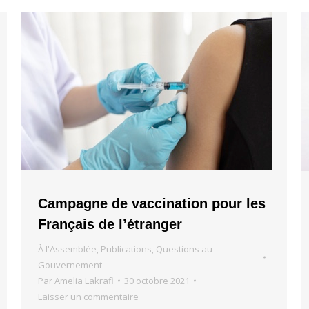
Campagne de vaccination pour les
Français de l’étranger
À l'Assemblée
,
Publications
,
Questions au
Gouvernement
Par
Amelia Lakrafi
30 octobre 2021
Laisser un commentaire