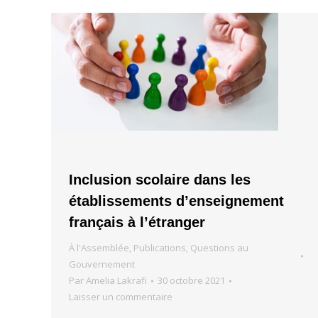
Inclusion scolaire dans les
établissements d’enseignement
français à l’étranger
À l'Assemblée
,
Publications
,
Questions au
Gouvernement
Par
Amelia Lakrafi
30 octobre 2021
Laisser un commentaire