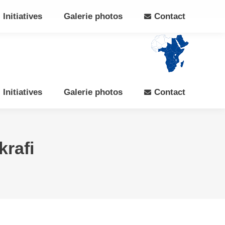
Search:
Rechercher
Facebook
X
Initiatives
Galerie photos
Contact
page
page
opens
opens
in
in
new
new
window
window
Initiatives
Galerie photos
Contact
krafi