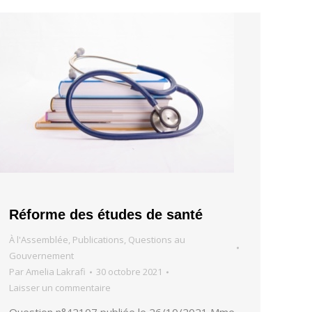
Réforme des études de santé
À l'Assemblée
,
Publications
,
Questions au
Gouvernement
Par
Amelia Lakrafi
30 octobre 2021
Laisser un commentaire