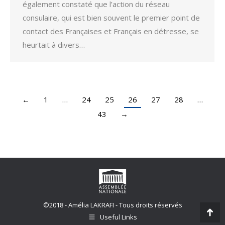
également constaté que l’action du réseau
consulaire, qui est bien souvent le premier point de
contact des Françaises et Français en détresse, se
heurtait à divers…
←
1
…
24
25
26
27
28
…
43
→
©2018 - Amélia LAKRAFI - Tous droits réservés
Useful Links
Go