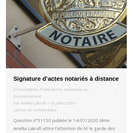
Signature d’actes notariés à distance
À l'Assemblée
,
Publications
,
Questions au
Gouvernement
Par
Amelia Lakrafi
15 juillet 2020
Laisser un commentaire
Question n°31130 publiée le 14/07/2020 Mme
Amélia Lakrafi attire l’attention de M. le garde des