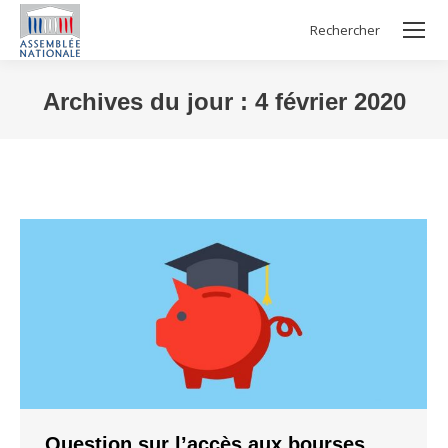
Rechercher
Search:
Archives du jour :
4 février 2020
Vous êtes ici :
Question sur l’accès aux bourses