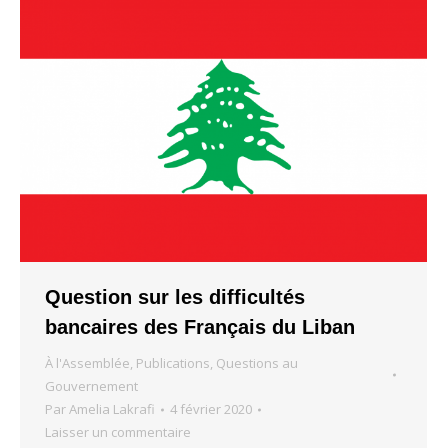
Question sur les difficultés
bancaires des Français du Liban
À l'Assemblée
,
Publications
,
Questions au
Gouvernement
Par
Amelia Lakrafi
4 février 2020
Laisser un commentaire