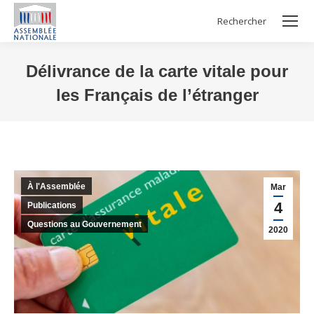
Rechercher
Search:
Délivrance de la carte vitale pour
les Français de l’étranger
Vous êtes ici :
À l'Assemblée
Mar
4
Publications
Questions au Gouvernement
2020