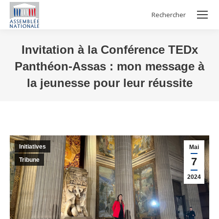
Rechercher
Search:
Invitation à la Conférence TEDx
Panthéon-Assas : mon message à
la jeunesse pour leur réussite
Vous êtes ici :
Initiatives
Mai
7
Tribune
2024