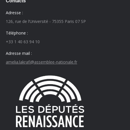
Contacts
Adresse :
126, rue de l’Université - 75355 Paris 07 SP
Téléphone :
+33 1 40 63 94 10
Adresse mail :
amelia.lakrafi@assemblee-nationale.fr