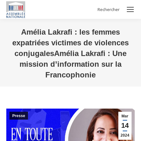
Rechercher
Search:
Amélia Lakrafi : les femmes
expatriées victimes de violences
conjugalesAmélia Lakrafi : Une
mission d’information sur la
Francophonie
Vous êtes ici :
Presse
Mar
14
2024