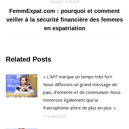
ONGLET SUIVANT
FemmExpat.com : pourquoi et comment
Onglet
veiller à la sécurité financière des femmes
suivant
en expatriation
Related Posts
« L’APF marque un temps très fort.
Nous diffusons un grand message de
paix, d’entente et de communion. Nous
montrons également que la
francophonie attire de plus en plus. »
17 juillet 2026