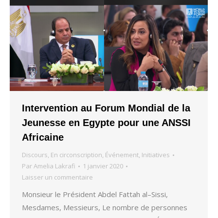
Intervention au Forum Mondial de la
Jeunesse en Egypte pour une ANSSI
Africaine
Discours
,
En circonscription
,
Événement
,
Initiatives
Par
Amelia Lakrafi
1 janvier 2020
Laisser un commentaire
Monsieur le Président Abdel Fattah al–Sissi,
Mesdames, Messieurs, Le nombre de personnes