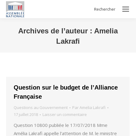
Rechercher
Search:
Archives de l’auteur :
Amelia
Lakrafi
Vous êtes ici :
Question sur le budget de l’Alliance
Française
Questions au Gouvernement
Par
Amelia Lakrafi
17 juillet 2018
Laisser un commentaire
Question 10800 publiée le 17/07/2018 Mme
Amélia Lakrafi appelle l’attention de M. le ministre