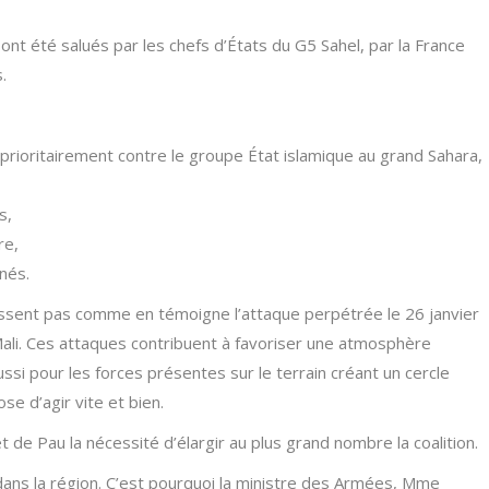
nt été salués par les chefs d’États du G5 Sahel, par la France
.
, prioritairement contre le groupe État islamique au grand Sahara,
s,
re,
nés.
blissent pas comme en témoigne l’attaque perpétrée le 26 janvier
ali. Ces attaques contribuent à favoriser une atmosphère
aussi pour les forces présentes sur le terrain créant un cercle
ose d’agir vite et bien.
 de Pau la nécessité d’élargir au plus grand nombre la coalition.
 dans la région. C’est pourquoi la ministre des Armées, Mme