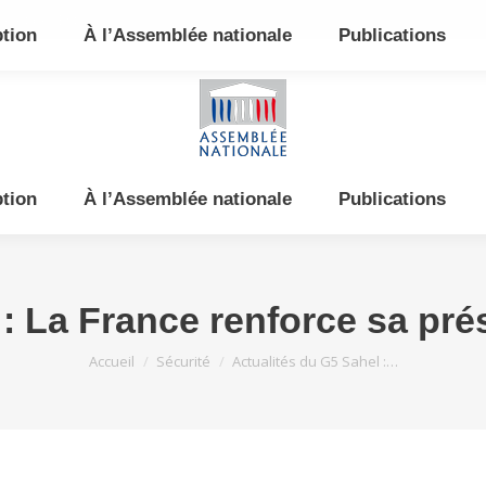
e et de l’Est
ption
À l’Assemblée nationale
Publications
ption
À l’Assemblée nationale
Publications
: La France renforce sa pré
Vous êtes ici :
Accueil
Sécurité
Actualités du G5 Sahel :…