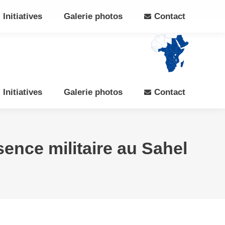
Search:
Rechercher
Facebook
X
Initiatives
Galerie photos
Contact
page
page
opens
opens
in
in
new
new
window
window
Initiatives
Galerie photos
Contact
sence militaire au Sahel