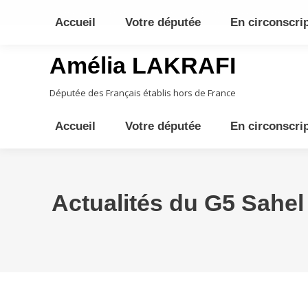
10ème circonscription - Moyen Orient, Afrique Centrale, Austral
Accueil
Votre députée
En circonscri
Amélia LAKRAFI
Députée des Français établis hors de France
Accueil
Votre députée
En circonscri
Actualités du G5 Sahel 