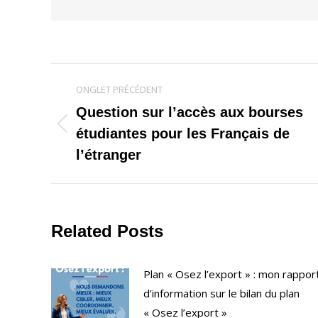
Navigation
ONGLET PRÉCÉDENT
de
Question sur l’accès aux bourses
Onglet
étudiantes pour les Français de
commentaire
précédent
l’étranger
Related Posts
Plan « Osez l’export » : mon rappor
d’information sur le bilan du plan
« Osez l’export »