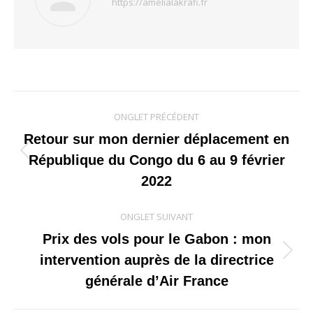
https://amelialakrafi.fr
Navigation
ONGLET PRÉCÉDENT
de
Retour sur mon dernier déplacement en
Onglet
République du Congo du 6 au 9 février
commentaire
précédent
2022
ONGLET SUIVANT
Prix des vols pour le Gabon : mon
Onglet
intervention auprès de la directrice
suivant
générale d’Air France