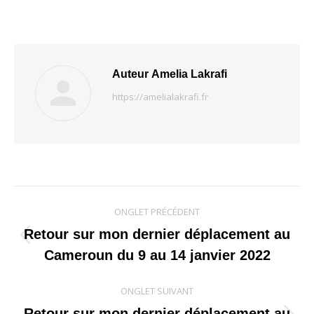
Auteur
Amelia Lakrafi
https://amelialakrafi.fr
Navigation
ONGLET PRÉCÉDENT
de
Retour sur mon dernier déplacement au
Onglet
Cameroun du 9 au 14 janvier 2022
commentaire
précédent
ONGLET SUIVANT
Retour sur mon dernier déplacement au