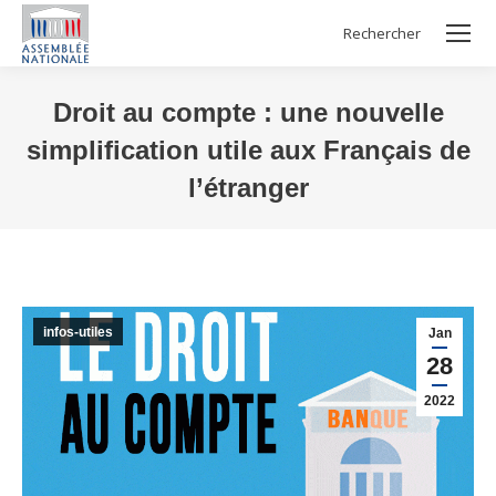
Rechercher
Search:
Droit au compte : une nouvelle
simplification utile aux Français de
l’étranger
Vous êtes ici :
infos-utiles
Jan
28
2022