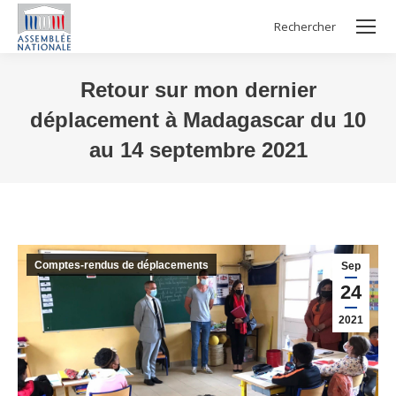
Rechercher
Search:
Retour sur mon dernier
déplacement à Madagascar du 10
au 14 septembre 2021
Vous êtes ici :
Comptes-rendus de déplacements
Sep
24
2021