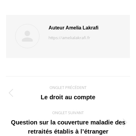
Auteur
Amelia Lakrafi
https://amelialakrafi.fr
Navigation
ONGLET PRÉCÉDENT
de
Onglet
Le droit au compte
précédent
commentaire
ONGLET SUIVANT
Question sur la couverture maladie des
Onglet
retraités établis à l’étranger
suivant