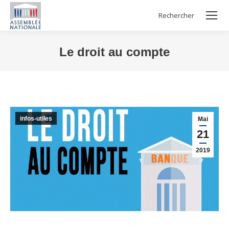
Rechercher
Search:
Le droit au compte
Vous êtes ici :
infos-utiles
Mai
21
2019