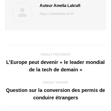
Auteur
Amelia Lakrafi
https://amelialakrafi.fr
Navigation
ONGLET PRÉCÉDENT
de
L’Europe peut devenir « le leader mondial
Onglet
de la tech de demain »
commentaire
précédent
ONGLET SUIVANT
Question sur la conversion des permis de
Onglet
conduire étrangers
suivant