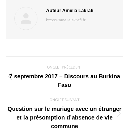
Auteur
Amelia Lakrafi
https://amelialakrafi.fr
Navigation
ONGLET PRÉCÉDENT
de
7 septembre 2017 – Discours au Burkina
Onglet
Faso
commentaire
précédent
ONGLET SUIVANT
Question sur le mariage avec un étranger
Onglet
et la présomption d’absence de vie
suivant
commune