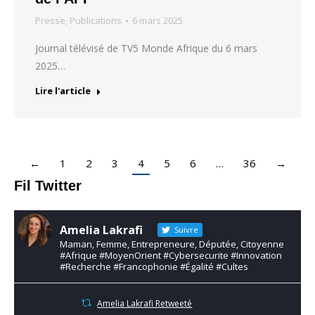
Presse
,
Publications
6 mars 2025
Journal télévisé de TV5 Monde Afrique du 6 mars
2025…
Lire l'article
←
1
2
3
4
5
6
…
36
→
Fil Twitter
Amelia Lakrafi
Suivre
Maman, Femme, Entrepreneure, Députée, Citoyenne
#Afrique #MoyenOrient #Cybersecurite #Innovation
#Recherche #Francophonie #Égalité #Cultes
Amelia Lakrafi Retweeté