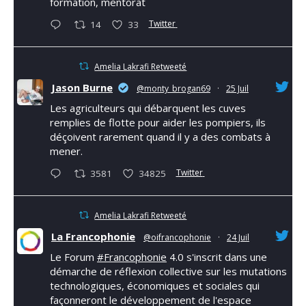
formation, mentorat
Twitter
14
33
Amelia Lakrafi Retweeté
Jason Burne
@monty_brogan69
·
25 Juil
Les agriculteurs qui débarquent les cuves
remplies de flotte pour aider les pompiers, ils
déçoivent rarement quand il y a des combats à
mener.
Twitter
3581
34825
Amelia Lakrafi Retweeté
La Francophonie
@oifrancophonie
·
24 Juil
Le Forum
#Francophonie
4.0 s'inscrit dans une
démarche de réflexion collective sur les mutations
technologiques, économiques et sociales qui
façonneront le développement de l'espace