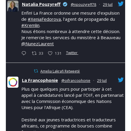
Natalia Pouzyreff
@npouzyreff78
·
29 Juil
Enfin! La France ordonne une mesure d'expulsion
de
#XeniaFedorova
, l'agent de propagande du
#Kremlin
.
Nous étions nombreux à attendre cette décision.
Je remercie les services du ministère à Beauveau
@NunezLaurent
Twitter
33
131
Amelia Lakrafi Retweeté
La Francophonie
@oifrancophonie
·
29 Juil
Plus que quelques jours pour participer à cet
appel à candidatures lancé par l'OIF, en partenariat
avec la Commission économique des Nations
Unies pour l'Afrique (CEA).
Destiné aux jeunes traductrices et traducteurs
africains, ce programme de bourses combine