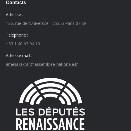
Contacts
Adresse :
126, rue de l’Université - 75355 Paris 07 SP
Téléphone :
+33 1 40 63 94 10
Adresse mail :
amelia.lakrafi@assemblee-nationale.fr