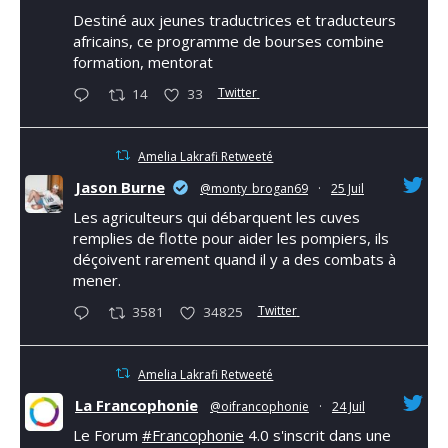
Destiné aux jeunes traductrices et traducteurs
africains, ce programme de bourses combine
formation, mentorat
Twitter
14
33
Amelia Lakrafi Retweeté
Jason Burne
@monty_brogan69
·
25 Juil
Les agriculteurs qui débarquent les cuves
remplies de flotte pour aider les pompiers, ils
déçoivent rarement quand il y a des combats à
mener.
Twitter
3581
34825
Amelia Lakrafi Retweeté
La Francophonie
@oifrancophonie
·
24 Juil
Le Forum
#Francophonie
4.0 s'inscrit dans une