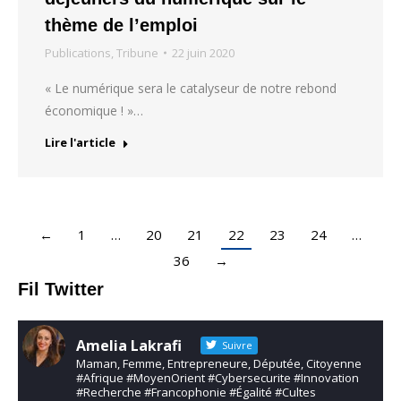
thème de l’emploi
Publications
,
Tribune
22 juin 2020
« Le numérique sera le catalyseur de notre rebond
économique ! »…
Lire l'article
←
1
…
20
21
22
23
24
…
36
→
Fil Twitter
Amelia Lakrafi
Suivre
Maman, Femme, Entrepreneure, Députée, Citoyenne
#Afrique #MoyenOrient #Cybersecurite #Innovation
#Recherche #Francophonie #Égalité #Cultes