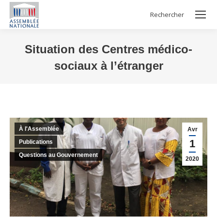
Rechercher
Search:
Situation des Centres médico-
sociaux à l’étranger
Vous êtes ici :
À l'Assemblée
Avr
1
Publications
Questions au Gouvernement
2020