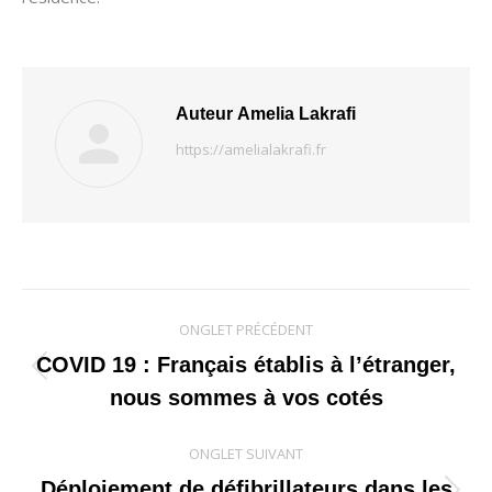
Auteur
Amelia Lakrafi
https://amelialakrafi.fr
Navigation
ONGLET PRÉCÉDENT
de
COVID 19 : Français établis à l’étranger,
Onglet
nous sommes à vos cotés
commentaire
précédent
ONGLET SUIVANT
Déploiement de défibrillateurs dans les