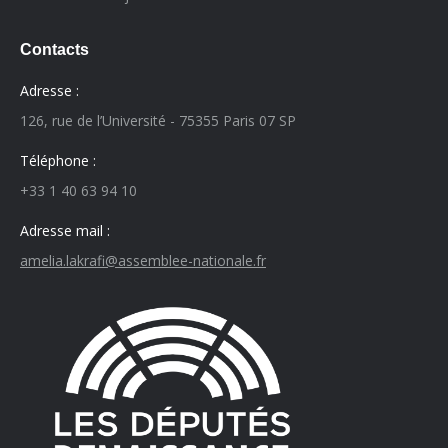
Contacts
Adresse :
126, rue de l’Université - 75355 Paris 07 SP
Téléphone :
+33 1 40 63 94 10
Adresse mail :
amelia.lakrafi@assemblee-nationale.fr