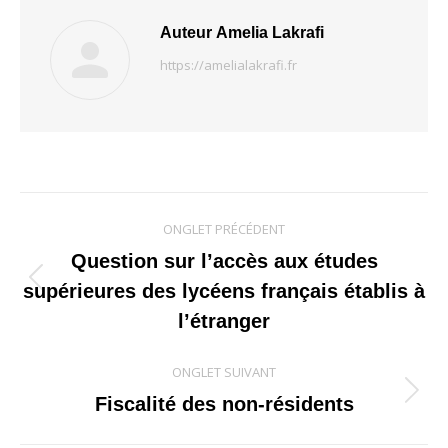
Auteur
Amelia Lakrafi
https://amelialakrafi.fr
Navigation
ONGLET PRÉCÉDENT
de
Question sur l’accès aux études
Onglet
supérieures des lycéens français établis à
commentaire
précédent
l’étranger
ONGLET SUIVANT
Onglet
Fiscalité des non-résidents
suivant