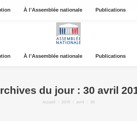
e et de l’Est
ption
À l’Assemblée nationale
Publications
ption
À l’Assemblée nationale
Publications
rchives du jour :
30 avril 20
Vous êtes ici :
Accueil
2019
avril
30