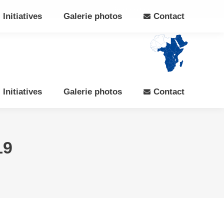
Search:
Rechercher
Facebook
X
Initiatives
Galerie photos
Contact
page
page
opens
opens
in
in
new
new
window
window
Initiatives
Galerie photos
Contact
19