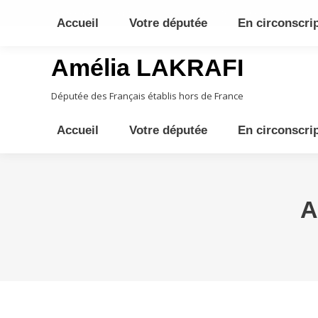
10ème circonscription - Moyen Orient, Afrique Centrale, Austral
Accueil
Votre députée
En circonscri
Amélia LAKRAFI
Députée des Français établis hors de France
Accueil
Votre députée
En circonscri
A