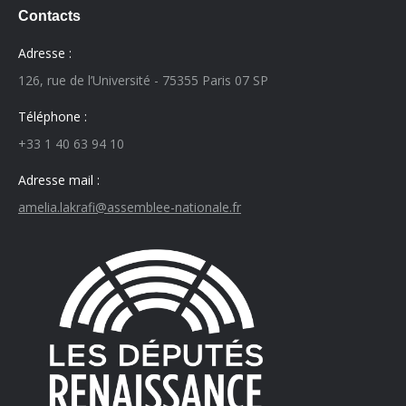
Contacts
Adresse :
126, rue de l’Université - 75355 Paris 07 SP
Téléphone :
+33 1 40 63 94 10
Adresse mail :
amelia.lakrafi@assemblee-nationale.fr