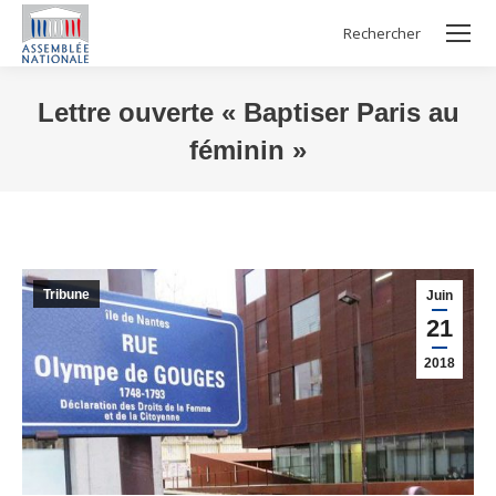
Rechercher
Search:
Lettre ouverte « Baptiser Paris au
féminin »
Vous êtes ici :
Tribune
Juin
21
2018