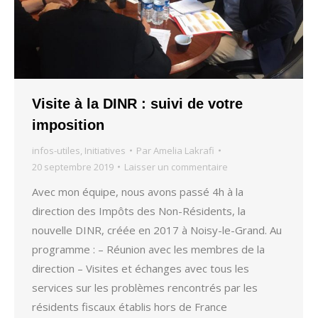
Visite à la DINR : suivi de votre
imposition
infos-utiles
,
Initiatives
Par
Amelia Lakrafi
20 septembre 2019
Laisser un commentaire
Avec mon équipe, nous avons passé 4h à la
direction des Impôts des Non-Résidents, la
nouvelle DINR, créée en 2017 à Noisy-le-Grand. Au
programme : – Réunion avec les membres de la
direction – Visites et échanges avec tous les
services sur les problèmes rencontrés par les
résidents fiscaux établis hors de France