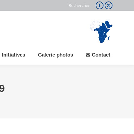
Search:
Rechercher
Facebook
X
page
page
opens
opens
in
in
new
new
window
window
Initiatives
Galerie photos
Contact
19