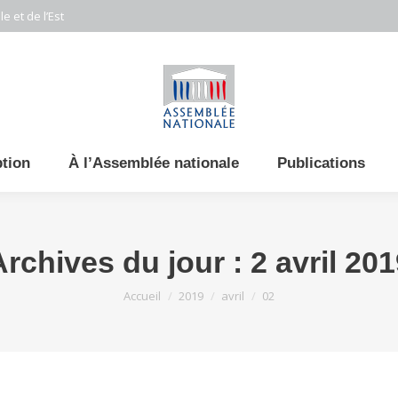
e et de l’Est
ption
À l’Assemblée nationale
Publications
Archives du jour :
2 avril 20
Vous êtes ici :
Accueil
2019
avril
02