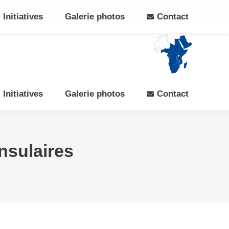
Search:
Rechercher
Facebook
X
Initiatives
Galerie photos
Contact
page
page
opens
opens
in
in
new
new
window
window
Initiatives
Galerie photos
Contact
onsulaires