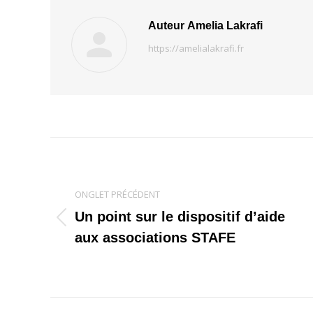
Auteur
Amelia Lakrafi
https://amelialakrafi.fr
Navigation
de
ONGLET PRÉCÉDENT
commentaire
Un point sur le dispositif d’aide
Onglet
aux associations STAFE
précédent