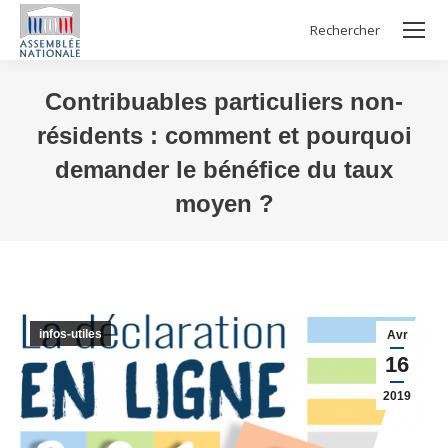
Rechercher
Search:
Contribuables particuliers non-
résidents : comment et pourquoi
demander le bénéfice du taux
moyen ?
Vous êtes ici :
infos-utiles
Avr
16
2019