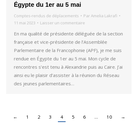
Égypte du 1er au 5 mai
Comptes-rendus de déplacements
Par
Amelia Lakrafi
11 mai 2023
Laisser un commentaire
En ma qualité de présidente déléguée de la section
française et vice-présidente de l’Assemblée
Parlementaire de la Francophonie (APF), je me suis
rendue en Égypte du 1er au 5 mai. Mon cycle de
rencontres s’est tenu à Alexandrie puis au Caire. J’ai
ainsi eu le plaisir d’assister à la réunion du Réseau
des jeunes parlementaires…
←
1
2
3
4
5
6
…
10
→