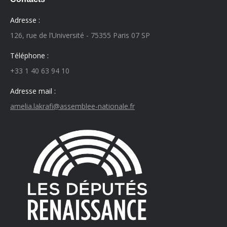
Adresse :
126, rue de l’Université - 75355 Paris 07 SP
Téléphone :
+33 1 40 63 94 10
Adresse mail :
amelia.lakrafi@assemblee-nationale.fr