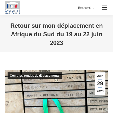
Rechercher
Search:
Retour sur mon déplacement en
Afrique du Sud du 19 au 22 juin
2023
Vous êtes ici :
Comptes-rendus de déplacements
Juin
29
2023