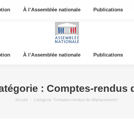
e et de l’Est
ption
À l’Assemblée nationale
Publications
ption
À l’Assemblée nationale
Publications
atégorie :
Comptes-rendus 
Vous êtes ici :
Accueil
Catégorie "Comptes-rendus de déplacements"