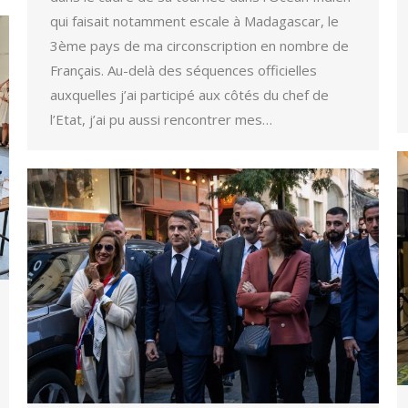
qui faisait notamment escale à Madagascar, le
3ème pays de ma circonscription en nombre de
Français. Au-delà des séquences officielles
auxquelles j’ai participé aux côtés du chef de
l’Etat, j’ai pu aussi rencontrer mes…