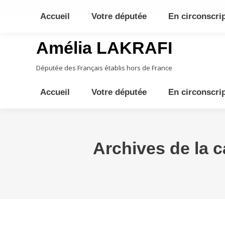
10ème circonscription - Moyen Orient, Afrique Centrale, Austral
Accueil
Votre députée
En circonscri
Amélia LAKRAFI
Députée des Français établis hors de France
Accueil
Votre députée
En circonscri
Archives de la c