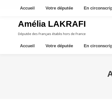
10ème circonscription - Moyen Orient, Afrique Centrale, Austral
Accueil
Votre députée
En circonscri
Amélia LAKRAFI
Députée des Français établis hors de France
Accueil
Votre députée
En circonscri
A