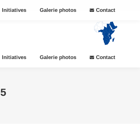
Search:
Rechercher
Facebook
X
Initiatives
Galerie photos
Contact
page
page
opens
opens
in
in
new
new
window
window
Initiatives
Galerie photos
Contact
25