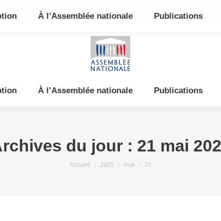
e et de l’Est
ption
À l’Assemblée nationale
Publications
ption
À l’Assemblée nationale
Publications
rchives du jour :
21 mai 20
Vous êtes ici :
Accueil
2025
mai
21