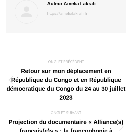
Auteur
Amelia Lakrafi
https://amelialakrafi.fr
Navigation
ONGLET PRÉCÉDENT
de
Retour sur mon déplacement en
République du Congo et en République
commentaire
Onglet
démocratique du Congo du 24 au 30 juillet
précédent
2023
ONGLET SUIVANT
Projection du documentaire « Alliance(s)
Onglet
français(e)s » : la francophonie à