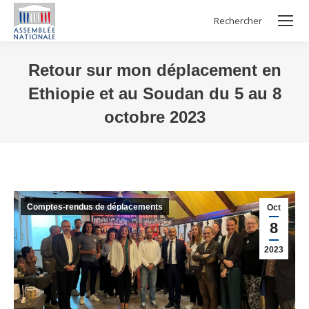
Rechercher
Search:
Retour sur mon déplacement en
Ethiopie et au Soudan du 5 au 8
octobre 2023
Vous êtes ici :
Comptes-rendus de déplacements
Oct
8
2023