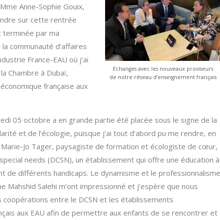
t Mme Anne-Sophie Gouix,
ndre sur cette rentrée
st terminée par ma
e la communauté d’affaires
dustrie France-EAU où j’ai
Echanges avec les nouveaux proviseurs
 la Chambre à Dubaï,
de notre réseau d’enseignement français
ce économique française aux
edi 05 octobre a en grande partie été placée sous le signe de la
arité et de l’écologie, puisque j’ai tout d’abord pu me rendre, en
arie-Jo Tager, paysagiste de formation et écologiste de cœur,
 special needs (DCSN), un établissement qui offre une éducation à
nt de différents handicaps. Le dynamisme et le professionnalism
me Mahshid Salehi m’ont impressionné et j’espère que nous
s coopérations entre le DCSN et les établissements
çais aux EAU afin de permettre aux enfants de se rencontrer et