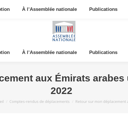
e et de l’Est
ption
À l’Assemblée nationale
Publications
ption
À l’Assemblée nationale
Publications
cement aux Émirats arabes u
2022
 êtes ici :
eil
Comptes-rendus de déplacements
Retour sur mon déplacement