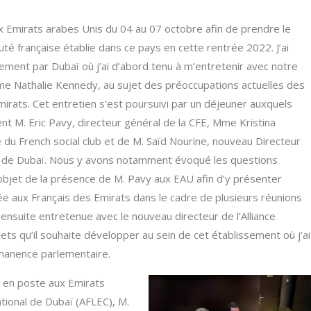
x Emirats arabes Unis du 04 au 07 octobre afin de prendre le
é française établie dans ce pays en cette rentrée 2022. J’ai
ent par Dubaï où j’ai d’abord tenu à m’entretenir avec notre
e Nathalie Kennedy, au sujet des préoccupations actuelles des
mirats. Cet entretien s’est poursuivi par un déjeuner auxquels
nt M. Eric Pavy, directeur général de la CFE, Mme Kristina
 du French social club et de M. Saïd Nourine, nouveau Directeur
ise de Dubaï. Nous y avons notamment évoqué les questions
 objet de la présence de M. Pavy aux EAU afin d’y présenter
iée aux Français des Emirats dans le cadre de plusieurs réunions
 ensuite entretenue avec le nouveau directeur de l’Alliance
jets qu’il souhaite développer au sein de cet établissement où j’ai
manence parlementaire.
rs en poste aux Emirats
ational de Dubaï (AFLEC), M.