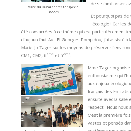
de se familiariser av
Visite du Dubaï center for spécial
needs
Et pourquoi pas de t
l’écologie ! Car les
été consacrées à ce thème qui est particulièrement im
d’aujourd’hui. Au LFI Georges Pompidou, j’ai assisté à
Marie-Jo Tager sur les moyens de préserver l’enviro
ème
ème
CM1, CM2, 6
et 5
.
Mme Tager organise 
enthousiasme qui l’ho
aux enjeux écologiqu
français des Emirats e
ensuite avec la salle 
respect ! Nous nous 
C’est la première fo
vastes et pensés dan
systèmes pour minimis