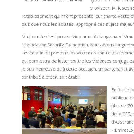
Au lycée libanais francophone privé
proviseur, M. Joseph
l’établissement qui m’ont présenté leur charte verte et 
plus que nous les adultes, approprié ces sujets majeu
Ma journée s’est poursuivie par un échange avec Mme Pr
l’association Sorority Foundation. Nous avons longuemen
lancée afin de prévenir les violences contre les femmes
qui permettra de lutter contre les violences conjugales
Je suis heureuse qu’à cette occasion, un partenariat av
contribué à créer, soit établi.
En fin de j
publique or
plus de 70 
de la CFE,
d’Assuranc
« EmiratEx