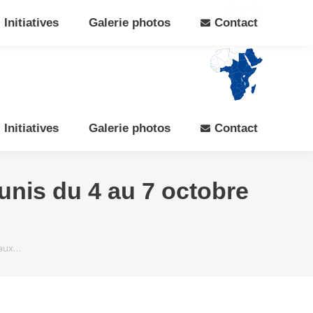
Search:
Rechercher
Facebook
X
Initiatives
Galerie photos
Contact
page
page
opens
opens
in
in
new
new
window
window
Initiatives
Galerie photos
Contact
nis du 4 au 7 octobre
 aux…