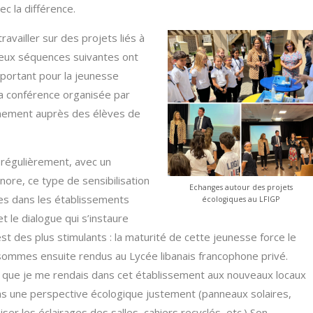
ec la différence.
ravailler sur des projets liés à
 deux séquences suivantes ont
portant pour la jeunesse
 la conférence organisée par
nnement auprès des élèves de
régulièrement, avec un
nore, ce type de sensibilisation
Echanges autour des projets
es dans les établissements
écologiques au LFIGP
t le dialogue qui s’instaure
est des plus stimulants : la maturité de cette jeunesse force le
sommes ensuite rendus au Lycée libanais francophone privé.
is que je me rendais dans cet établissement aux nouveaux locaux
s une perspective écologique justement (panneaux solaires,
er les éclairages des salles, cahiers recyclés, etc.) Son