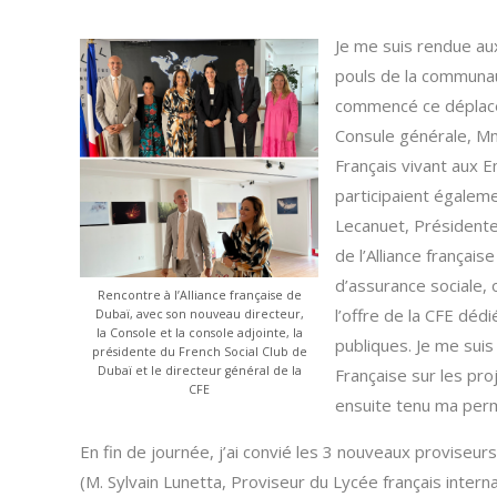
Je me suis rendue au
pouls de la communaut
commencé ce déplacem
Consule générale, Mm
Français vivant aux E
participaient égaleme
Lecanuet, Présidente
de l’Alliance frança
d’assurance sociale,
Rencontre à l’Alliance française de
l’offre de la CFE déd
Dubaï, avec son nouveau directeur,
la Console et la console adjointe, la
publiques. Je me suis
présidente du French Social Club de
Dubaï et le directeur général de la
Française sur les pro
CFE
ensuite tenu ma per
En fin de journée, j’ai convié les 3 nouveaux proviseu
(M. Sylvain Lunetta, Proviseur du Lycée français intern