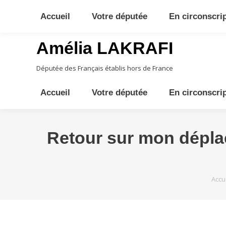
10ème circonscription - Moyen Orient, Afrique Centrale, Austral
Accueil
Votre députée
En circonscri
Amélia LAKRAFI
Députée des Français établis hors de France
Accueil
Votre députée
En circonscri
Retour sur mon dépla
Vous
Accu