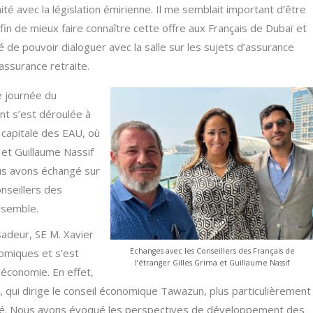
té avec la législation émirienne. Il me semblait important d’être
in de mieux faire connaître cette offre aux Français de Dubaï et
ié de pouvoir dialoguer avec la salle sur les sujets d’assurance
assurance retraite.
e journée du
t s’est déroulée à
 capitale des EAU, où
 et Guillaume Nassif
ous avons échangé sur
onseillers des
ensemble.
sadeur, SE M. Xavier
omiques et s’est
Echanges avec les Conseillers des Français de
l’étranger Gilles Grima et Guillaume Nassif
’économie. En effet,
i, qui dirige le conseil économique Tawazun, plus particulièrement
ité. Nous avons évoqué les perspectives de développement des