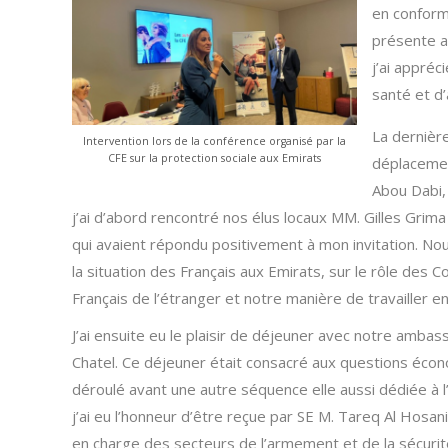
en conformi
présente af
j’ai appréc
santé et d’
La dernièr
Intervention lors de la conférence organisé par la
CFE sur la protection sociale aux Emirats
déplacemen
Abou Dabi,
j’ai d’abord rencontré nos élus locaux MM. Gilles Grima
qui avaient répondu positivement à mon invitation. N
la situation des Français aux Emirats, sur le rôle des C
Français de l’étranger et notre manière de travailler 
J’ai ensuite eu le plaisir de déjeuner avec notre ambas
Chatel. Ce déjeuner était consacré aux questions écon
déroulé avant une autre séquence elle aussi dédiée à l
j’ai eu l’honneur d’être reçue par SE M. Tareq Al Hosan
en charge des secteurs de l’armement et de la sécur